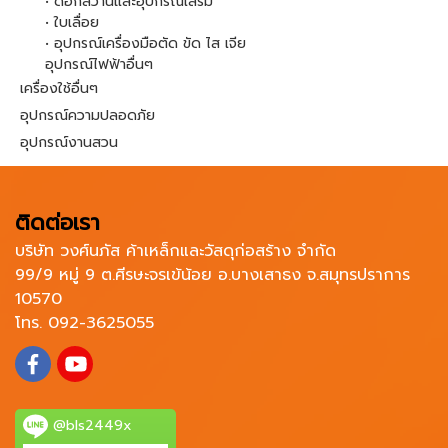
• ดอกสว่านและอุปกรณ์เสริม
• ใบเลื่อย
• อุปกรณ์เครื่องมือตัด ขัด ไส เจีย
อุปกรณ์ไฟฟ้าอื่นๆ
เครื่องใช้อื่นๆ
อุปกรณ์ความปลอดภัย
อุปกรณ์งานสวน
ติดต่อเรา
บริษัท วงศ์นภัส ค้าเหล็กและวัสดุก่อสร้าง จำกัด
99/9 หมู่ 9 ต.ศีรษะจรเข้น้อย อ.บางเสาธง จ.สมุทรปราการ
10570
โทร. 092-3625055
@bls2449x