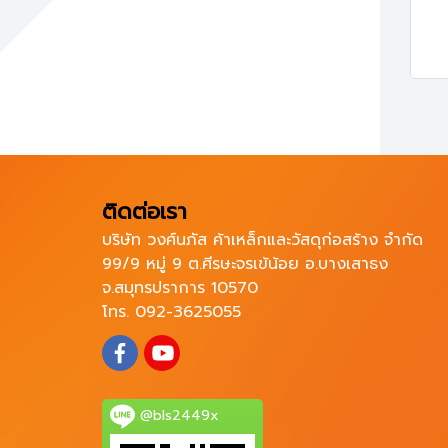
ติดต่อเรา
บริษัท วงศ์นภัส ค้าเหล็กและวัสดุก่อสร้าง จำกัด
99/9 หมู่ 9 ต.ศีรษะจรเข้น้อย อ.บางเสาธง
จ.สมุทรปราการ 10570
โทร. 092-3625055
@bls2449x