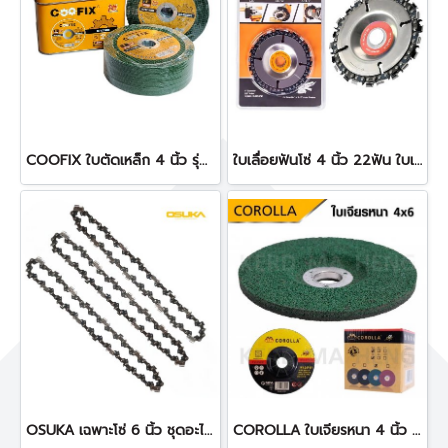
COOFIX ใบตัดเหล็ก 4 นิ้ว รุ่น CFA-27001FS หนึ่งกล่อง 50 ใบ
ใบเลื่อยฟันโซ่ 4 นิ้ว 22ฟัน ใบเลื่อยโซ่สำหรับเครื่องเจียร์
OSUKA เฉพาะโซ่ 6 นิ้ว ชุดอะไหล่โซ่ 1 ชุด 3 เส้น
COROLLA ใบเจียรหนา 4 นิ้ว 4x6 ใบเจียรตราผึ้ง( 25 ใบ)