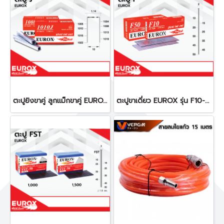
ตะปูยิงขาคู่ ลูกแม็กขาคู่ EUROX รุ่น 1006J-1022J (Per Order)
ตะปูขาเดี่ยว EUROX รุ่น F10-F50 (Per Order)