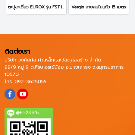
ตะปูขาเดี่ยว EUROX รุ่น FST15-FST50 (Per Order)
Vergin สายลมใยแก้ว 15 เมตร
ติดต่อเรา
บริษัท วงศ์นภัส ค้าเหล็กและวัสดุก่อสร้าง จำกัด
99/9 หมู่ 9 ต.ศีรษะจรเข้น้อย อ.บางเสาธง จ.สมุทรปราการ
10570
โทร. 092-3625055
@bls2449x