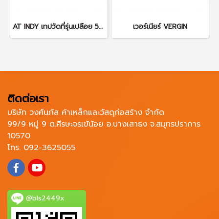
AT INDY เทปวัดที่รุ่นเปลือย 50 เมตร 34646C
เวอร์เนียร์ VERGIN
ติดต่อเรา
บริษัท วงศ์นภัส ค้าเหล็กและวัสดุก่อสร้าง จำกัด
99/9 หมู่ 9 ต.ศีรษะจรเข้น้อย อ.บางเสาธง จ.สมุทรปราการ
10570
โทร. 092-3625055
@bls2449x