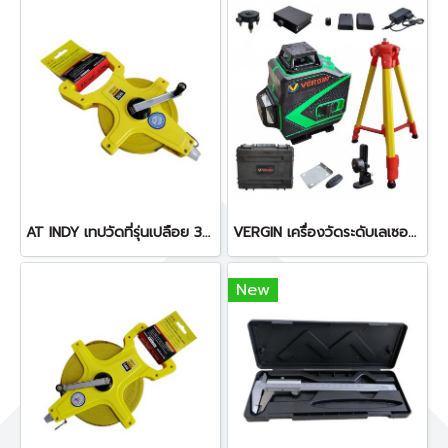
AT INDY เทปวัดที่รุ่นเปลือย 30 เมตร 34645C
VERGIN เครื่องวัดระดับเลเซอร์ 16 เส้น แสงสีเขียว พร้อมอุปกรณ์ครบชุด
New