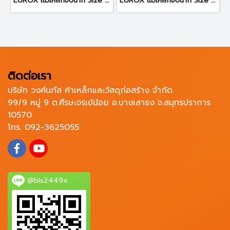
EUROX แม่เหล็กจับฉาก Size M (Pre Order)
EUROX แม่เหล็กจับฉาก Size XL (Pre Order)
ติดต่อเรา
บริษัท วงศ์นภัส ค้าเหล็กและวัสดุก่อสร้าง จำกัด
99/9 หมู่ 9 ต.ศีรษะจรเข้น้อย อ.บางเสาธง จ.สมุทรปราการ
10570
โทร. 092-3625055
@bls2449x