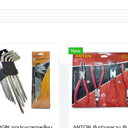
New
VERGIN ชุดประแจหกเหลี่ยมหัวดาว 9 ตัว/ชุด