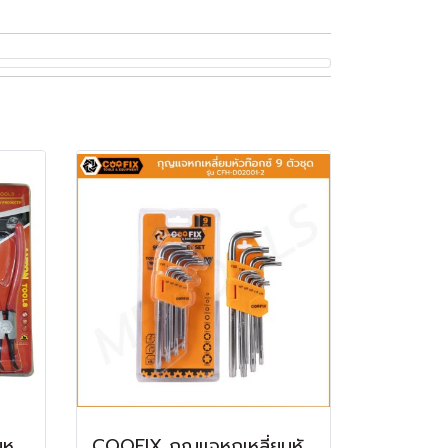
ANTON คีมถ่างแหวน คีมหนีบ คีมถ่าง 7 นิ้ว 4 ชิ้น AT-2807
COOFIX กุญแจหกเหลี่ยมหัวท๊อกซ์ 9 ตัวชุด รุ่น CFH-D02001-2