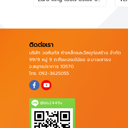
ติดต่อเรา
บริษัท วงศ์นภัส ค้าเหล็กและวัสดุก่อสร้าง จำกัด
99/9 หมู่ 9 ต.ศีรษะจรเข้น้อย อ.บางเสาธง
จ.สมุทรปราการ 10570
โทร. 092-3625055
@bls2449x