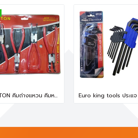
ANTON คีมถ่างแหวน คีมหนีบ คีมถ่าง 7 นิ้ว 4 ชิ้น AT-2807