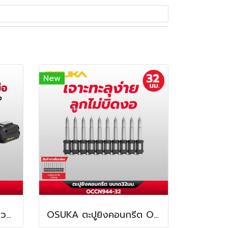
New
OSUKA อะแดปเตอร์ต่อพ่วงแบตเตอรี่คาดเอว ยาว 1.2 เมตร OSBA5019
OSUKA ตะปูยิงคอนกรีต OCCN944-32 ทนทานต่อการกัดกร่อน