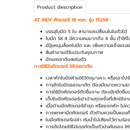
Product description
AT INDY คัตเตอร์ 18 mm. รุ่น 15258
บรรจุใบมีด 5 ใบ สามารถเปลื่ยนใบในตัวได้
ใบมีด SK.4 มีความคมมากถึง 4 ชั้น ทำให้ไม
มีปุ่มหมุนล็อคใบมีด และ เพิ่มความแข็งแรง
สินค้าขายดีรับประกันคุณภาพ
มีกบเหลาดินสอในตัว
การใช้มีดคัตเตอร์ ให้ปลอดภัย
เวลาหักใบมีดห้ามใช้วัตถุมาเคาะ หรือเอาไปง
การชักใบมีดออกมาตัด ต้องมีขนาดความยาวท
การใช้มีดคัตเตอร์ตัดชิ้นงาน ต้องจับยึดชิ้น
เก็บใบมีดคัตเตอร์เข้าด้ามทุกครั้งที่เลิกใช้
เมื่อด้ามมีดคัตเตอร์ชำรุด หรือแตกหัก ไม่
การพกพามีดคัตเตอร์ ตัวด้ามควรเป็นแบบที่
ใบมีดคัตเตอร์เปล่า ห้มนำไปเสียบไว้ตามร่อ
การตัดโดยใช้ไม้บรรทัดเป็นตัวบังคับรอง ให