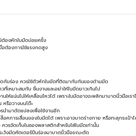
่ต้องหักใบมีดบ่อยครั้ง
เมื่อต้องการใช้แรงกดสูง
ัดกับร่อง ควรใช้ตัวหักใบมีดที่ติดมากับก้นของด้ามมีด
ี่เหมาะสมกับ ชิ้นงานและอย่าให้ใบมีดยาวเกินไป
งานให้แน่นไม่ให้เคลื่อนไหวได้ เพราะใบมีดอาจจะพลิกมาบาดนิ้วมือเราไ
งาน หรือวางบนโต๊ะ
ควรนำมาดัดแปลงเพื่อใช้งานอีก
ล็อคการเลื่อนของใบมีดได้ เพราะอาจบาดร่างกาย หรือทะลุกระเป๋าได
ง ควรจัดเก็บในซองพลาสติกสำหรับใส่ใบมีดเท่านั้น
้ระวังมีดคัตเตอร์ปีนร่องมาบาดนิ้วมือขณะตัด