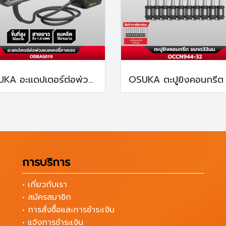
OSUKA อะแดปเตอร์ต่อพ่วงแบตเตอรี่คาดเอว ยาว 1.2 เมตร OSBA5019
การบริการ
• เกี่ยวกับเรา
• สมัครสมาชิก
• การสั่งซื้อและการชำระเงิน
• แจ้งการชำระเงิน