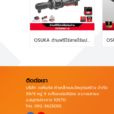
OSUKA ด้ามฟรีไร้สายไร้แปรงถ่าน OCRW861
ติดต่อเรา
บริษัท วงศ์นภัส ค้าเหล็กและวัสดุก่อสร้าง จำกัด
99/9 หมู่ 9 ต.ศีรษะจรเข้น้อย อ.บางเสาธง
จ.สมุทรปราการ 10570
โทร. 092-3625055