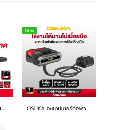
New
OSUKA ด้ามฟรีไร้สายไร้แปรงถ่าน OCRW861
OSUKA อะแดปเตอร์ต่อพ่วงแบตเตอรี่คาดเอว ยาว 1.2 เมตร OSBA5019