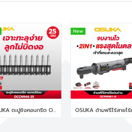
New
OSUKA ตะปูยิงคอนกรีต OCCN944-25 ทนทานต่อการกัดกร่อน