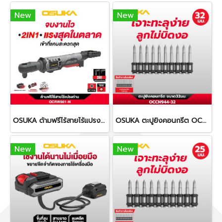
New
New
OSUKA ด้ามฟรีไร้สายไร้แปรงถ่าน OCRW861
OSUKA ตะปูยิงคอนกรีต OCCN944-32 ทนทานต่อการกัดกร่อน
New
New