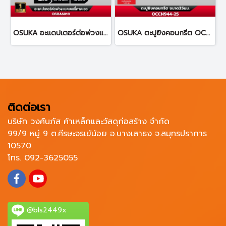
OSUKA อะแดปเตอร์ต่อพ่วงแบตเตอรี่คาดเอว ยาว 1.2 เมตร OSBA5019
OSUKA ตะปูยิงคอนกรีต OCCN944-25 ทนทานต่อการกัดกร่อน
ติดต่อเรา
บริษัท วงศ์นภัส ค้าเหล็กและวัสดุก่อสร้าง จำกัด
99/9 หมู่ 9 ต.ศีรษะจรเข้น้อย อ.บางเสาธง จ.สมุทรปราการ
10570
โทร. 092-3625055
@bls2449x