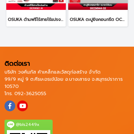
OSUKA ด้ามฟรีไร้สายไร้แปรงถ่าน OCRW861
OSUKA ตะปูยิงคอนกรีต OCCN944-32 ทนทานต่อการกัดกร่อน
ติดต่อเรา
บริษัท วงศ์นภัส ค้าเหล็กและวัสดุก่อสร้าง จำกัด
99/9 หมู่ 9 ต.ศีรษะจรเข้น้อย อ.บางเสาธง จ.สมุทรปราการ
10570
โทร. 092-3625055
@bls2449x