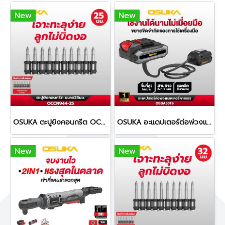
New
New
OSUKA ตะปูยิงคอนกรีต OCCN944-25 ทนทานต่อการกัดกร่อน
OSUKA อะแดปเตอร์ต่อพ่วงแบตเตอรี่คาดเอว ยาว 1.2 เมตร OSBA5019
New
New