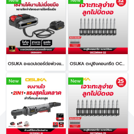
New
New
OSUKA อะแดปเตอร์ต่อพ่วงแบตเตอรี่คาดเอว ยาว 1.2 เมตร OSBA5019
OSUKA ตะปูยิงคอนกรีต OCCN944-32 ทนทานต่อการกัดกร่อน
New
New