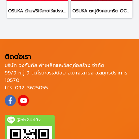
OSUKA ด้ามฟรีไร้สายไร้แปรงถ่าน OCRW861
OSUKA ตะปูยิงคอนกรีต OCCN944-25 ทนทานต่อการกัดกร่อน
ติดต่อเรา
บริษัท วงศ์นภัส ค้าเหล็กและวัสดุก่อสร้าง จำกัด
99/9 หมู่ 9 ต.ศีรษะจรเข้น้อย อ.บางเสาธง จ.สมุทรปราการ
10570
โทร. 092-3625055
@bls2449x