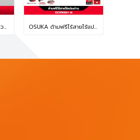
OSUKA อะแดปเตอร์ต่อพ่วงแบตเตอรี่คาดเอว ยาว 1.2 เมตร OSBA5019
OSUKA ด้ามฟรีไร้สายไร้แปรงถ่าน OCRW861