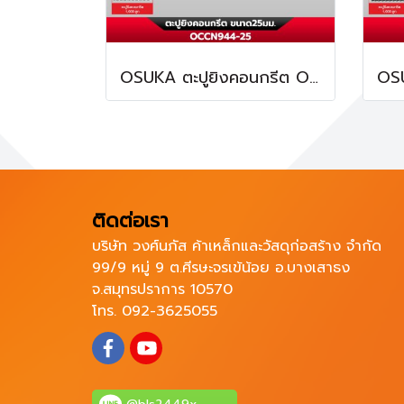
OSUKA ตะปูยิงคอนกรีต OCCN944-25 ทนทานต่อการกัดกร่อน
ติดต่อเรา
บริษัท วงศ์นภัส ค้าเหล็กและวัสดุก่อสร้าง จำกัด
99/9 หมู่ 9 ต.ศีรษะจรเข้น้อย อ.บางเสาธง
จ.สมุทรปราการ 10570
โทร. 092-3625055