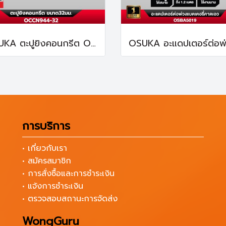
OSUKA ตะปูยิงคอนกรีต OCCN944-32 ทนทานต่อการกัดกร่อน
การบริการ
• เกี่ยวกับเรา
• สมัครสมาชิก
• การสั่งซื้อและการชำระเงิน
• แจ้งการชำระเงิน
• ตรวจสอบสถานะการจัดส่ง
WongGuru