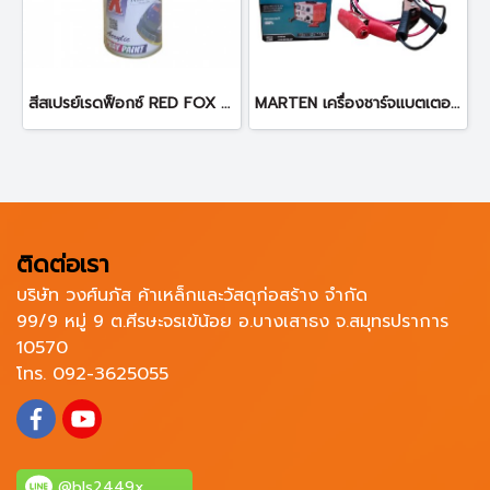
สีสเปรย์เรดฟ็อกซ์ RED FOX NO.36(300) BRIGHT SILVER (สีบรอนซ์)
MARTEN เครื่องชาร์จแบตเตอรี่ MT-BC6-24 ตู้ชาร์จแบต
ติดต่อเรา
บริษัท วงศ์นภัส ค้าเหล็กและวัสดุก่อสร้าง จำกัด
99/9 หมู่ 9 ต.ศีรษะจรเข้น้อย อ.บางเสาธง จ.สมุทรปราการ
10570
โทร. 092-3625055
@bls2449x