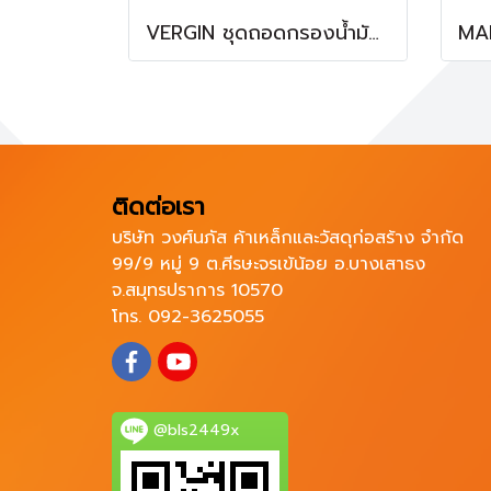
VERGIN ชุดถอดกรองน้ำมัน 23 ตัวชุด ถ้วยถอดกรองน้ำมัน
ติดต่อเรา
บริษัท วงศ์นภัส ค้าเหล็กและวัสดุก่อสร้าง จำกัด
99/9 หมู่ 9 ต.ศีรษะจรเข้น้อย อ.บางเสาธง
จ.สมุทรปราการ 10570
โทร. 092-3625055
@bls2449x