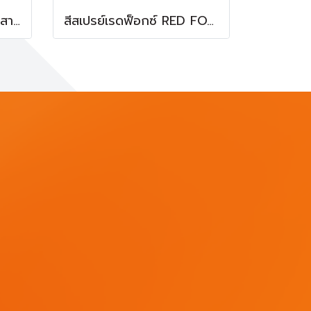
COOFIX เครื่องเติมลมไร้สาย รุ่น LAC001 เครื่องเติมลมพกพา
สีสเปรย์เรดฟ็อกซ์ RED FOX NO.36(300) BRIGHT SILVER (สีบรอนซ์)