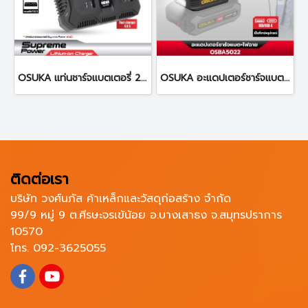
OSUKA แท่นชาร์จแบตเตอรี่ 2 พอร์ต OSCBC106
OSUKA อะแดปเตอร์ชาร์จแบต+ไฟฉาย OSBA5022
ติดต่อเรา
บริษัท วงศ์นภัส ค้าเหล็กและวัสดุก่อสร้าง จำกัด
99/9 หมู่ 9 ต.ศีรษะจรเข้น้อย อ.บางเสาธง จ.สมุทรปราการ
10570
โทร. 092-3625055