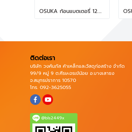
OSUKA ก้อนแบตเตอรี่ 12.0Ah Supreme Power OCSB-2012
ติดต่อเรา
บริษัท วงศ์นภัส ค้าเหล็กและวัสดุก่อสร้าง จำกัด
99/9 หมู่ 9 ต.ศีรษะจรเข้น้อย อ.บางเสาธง
จ.สมุทรปราการ 10570
โทร. 092-3625055
@bls2449x