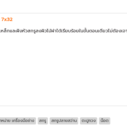
ก 7x32
หล็กและฝังหัวสกรูลงผิวไม้ฝาได้เรียบร้อยในขั้นตอนเดียวไม่ต้องเ
ำหน่าย เครื่องมือช่าง
สกรู
สกรูปลายสว่าน
ตะปูควง
น็อต