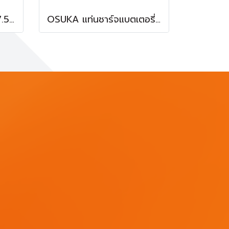
OSUKA ก้อนแบต 20v 7.5Ah OCB-2075 (สีเทา) V.24
OSUKA แท่นชาร์จแบตเตอรี่ 2 พอร์ต OSCBC106