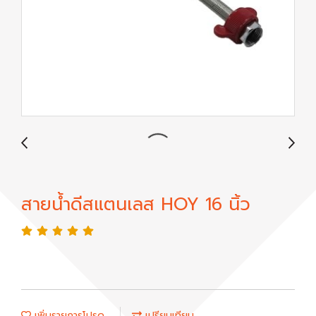
สายน้ำดีสแตนเลส HOY 16 นิ้ว
เพิ่มรายการโปรด
เปรียบเทียบ