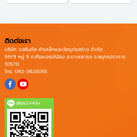
ติดต่อเรา
บริษัท วงศ์นภัส ค้าเหล็กและวัสดุก่อสร้าง จำกัด
99/9 หมู่ 9 ต.ศีรษะจรเข้น้อย อ.บางเสาธง จ.สมุทรปราการ
10570
โทร. 092-3625055
@bls2449x