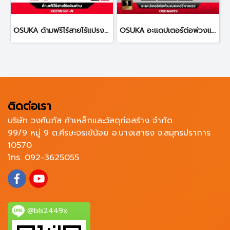
OSUKA ด้ามฟรีไร้สายไร้แปรงถ่าน OCRW861
OSUKA อะแดปเตอร์ต่อพ่วงแบตเตอรี่คาดเอว ยาว 1.2 เมตร OSBA5019
ติดต่อเรา
บริษัท วงศ์นภัส ค้าเหล็กและวัสดุก่อสร้าง จำกัด
99/9 หมู่ 9 ต.ศีรษะจรเข้น้อย อ.บางเสาธง จ.สมุทรปราการ
10570
โทร. 092-3625055
@bls2449x