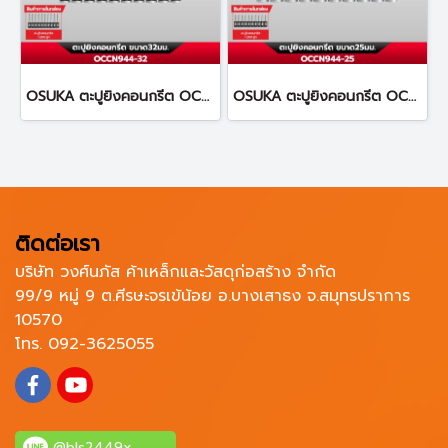
OSUKA ตะปูยิงคอนกรีต OCCN944-32 ทนทานต่อการกัดกร่อน
OSUKA ตะปูยิงคอนกรีต OCCN944-25 ทนทานต่อการกัดกร่อน
ติดต่อเรา
บริษัท วงศ์นภัส ค้าเหล็กและวัสดุก่อสร้าง จำกัด
99/9 หมู่ 9 ต.ศีรษะจรเข้น้อย อ.บางเสาธง จ.สมุทรปราการ
10570
โทร. 092-3625055
@bls2449x