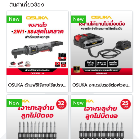
สินค้าเกี่ยวข้อง
New
New
OSUKA ด้ามฟรีไร้สายไร้แปรงถ่าน OCRW861
OSUKA อะแดปเตอร์ต่อพ่วงแบตเตอรี่คาดเอว ยาว 1.2 เมตร OSBA5019
New
New