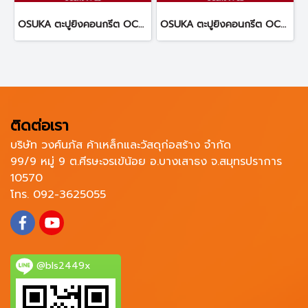
OSUKA ตะปูยิงคอนกรีต OCCN944-25 ทนทานต่อการกัดกร่อน
OSUKA ตะปูยิงคอนกรีต OCCN944-32 ทนทานต่อการกัดกร่อน
ติดต่อเรา
บริษัท วงศ์นภัส ค้าเหล็กและวัสดุก่อสร้าง จำกัด
99/9 หมู่ 9 ต.ศีรษะจรเข้น้อย อ.บางเสาธง จ.สมุทรปราการ
10570
โทร. 092-3625055
@bls2449x