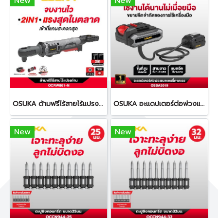
New
New
OSUKA ด้ามฟรีไร้สายไร้แปรงถ่าน OCRW861
OSUKA อะแดปเตอร์ต่อพ่วงแบตเตอรี่คาดเอว ยาว 1.2 เมตร OSBA5019
New
New