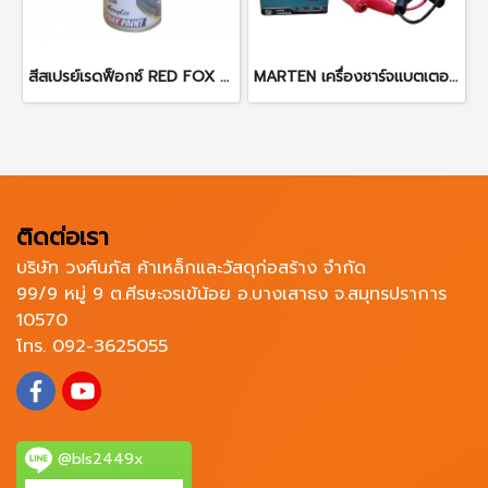
สีสเปรย์เรดฟ็อกซ์ RED FOX NO.36(300) BRIGHT SILVER (สีบรอนซ์)
MARTEN เครื่องชาร์จแบตเตอรี่ MT-BC6-24 ตู้ชาร์จแบต
ติดต่อเรา
บริษัท วงศ์นภัส ค้าเหล็กและวัสดุก่อสร้าง จำกัด
99/9 หมู่ 9 ต.ศีรษะจรเข้น้อย อ.บางเสาธง จ.สมุทรปราการ
10570
โทร. 092-3625055
@bls2449x