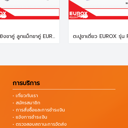
ตะปูยิงขาคู่ ลูกแม็กขาคู่ EUROX รุ่น 1006J-1022J (Per Order)
การบริการ
• เกี่ยวกับเรา
• สมัครสมาชิก
• การสั่งซื้อและการชำระเงิน
• แจ้งการชำระเงิน
• ตรวจสอบสถานะการจัดส่ง