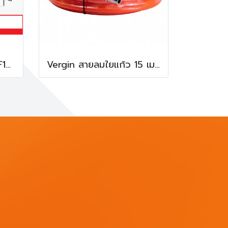
ตะปูขาเดี่ยว EUROX รุ่น F10-F50 (Per Order)
Vergin สายลมใยแก้ว 15 เมตร