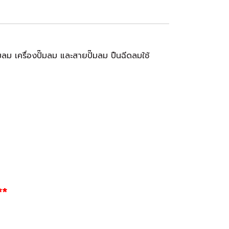
มลม เครื่องปั๊มลม และสายปั๊มลม ปืนฉีดลมใช้
**