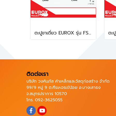
ตะปูขาเดี่ยว EUROX รุ่น FST15-FST50 (Per Order)
ติดต่อเรา
บริษัท วงศ์นภัส ค้าเหล็กและวัสดุก่อสร้าง จำกัด
99/9 หมู่ 9 ต.ศีรษะจรเข้น้อย อ.บางเสาธง
จ.สมุทรปราการ 10570
โทร. 092-3625055