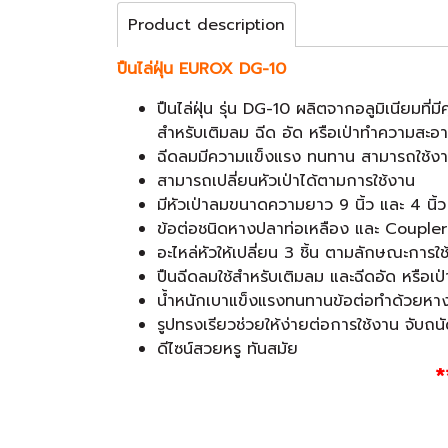
Product description
ปืนไล่ฝุ่น EUROX DG-10
ปืนไล่ฝุ่น รุ่น DG-10 ผลิตจากอลูมิเนียมที
สำหรับเติมลม ฉีด อัด หรือเป่าทำความสะอา
ฉีดลมมีความแข็งแรง ทนทาน สามารถใช้ง
สามารถเปลี่ยนหัวเป่าได้ตามการใช้งาน
มีหัวเป่าลมขนาดความยาว 9 นิ้ว และ 4 นิ้ว
ข้อต่อชนิดหางปลาท่อเหลือง และ Coupler ต
อะไหล่หัวให้เปลี่ยน 3 ชิ้น ตามลักษณะการใ
ปืนฉีดลมใช้สำหรับเติมลม และฉีดอัด หรือเ
น้ำหนักเบาแข็งแรงทนทานข้อต่อทำด้วยห
รูปทรงเรียวช่วยให้ง่ายต่อการใช้งาน จับถนั
ดีไซน์สวยหรู ทันสมัย
*