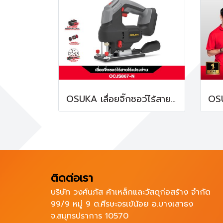
OSUKA เลื่อยจิ๊กซอว์ไร้สาย OCJS867-N 20V
ติดต่อเรา
บริษัท วงศ์นภัส ค้าเหล็กและวัสดุก่อสร้าง จำกัด
99/9 หมู่ 9 ต.ศีรษะจรเข้น้อย อ.บางเสาธง
จ.สมุทรปราการ 10570