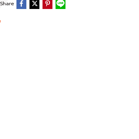
Share
ย