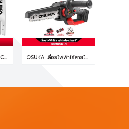
OSUKA Bar 8 นิ้ว OCMC537-01 บาร์เลื่อยโซ่ ที่ใส่โซ่
OSUKA เลื่อยไฟฟ้าไร้สายไร้แปรงถ่าน 8 นิ้ว OCMC537-N 20V