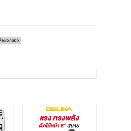
**
ลื่อยจิ๊กซอว