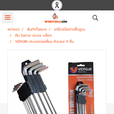
หน้าแรก
สินค้าทั้งหมด
เครื่องมือช่างพื้นฐาน
คีม ไขควง ประแจ บล็อก
VERGIN ประแจหกเหลี่ยม หัวบอล 9 ชิ้น