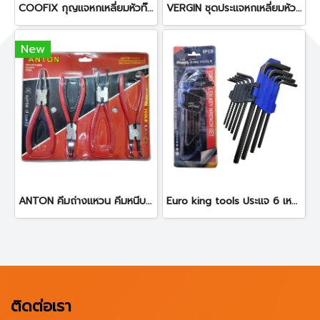
COOFIX กุญแจหกเหลี่ยมหัวท๊อกซ์ 9 ตัวชุด รุ่น CFH-D02001-2
VERGIN ชุดประแจหกเหลี่ยมหัวดาว 9 ตัว/ชุด
New
ANTON คีมถ่างแหวน คีมหนีบ คีมถ่าง 7 นิ้ว 4 ชิ้น AT-2807
Euro king tools ประแจ 6 เหลี่ยมหัวดาว 9 ชิ้น
ติดต่อเรา