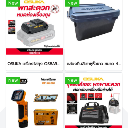
New
New
OSUKA เครื่องไล่ยุง OSBA5016 แถมแผ่นกันยุง ไม่รวมแบต
กล่องทึบสีเทาหูหิ้วขาว ขนาด 42 ลิตร
New
New