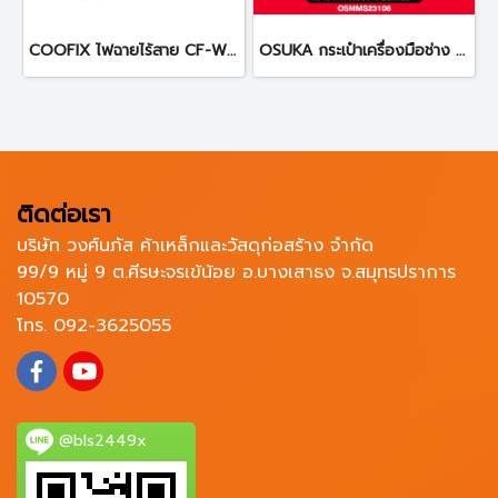
COOFIX ไฟฉายไร้สาย CF-WL001 ไฟฉาย
OSUKA กระเป๋าเครื่องมือช่าง Connect+ OSMMS23106
ติดต่อเรา
บริษัท วงศ์นภัส ค้าเหล็กและวัสดุก่อสร้าง จำกัด
99/9 หมู่ 9 ต.ศีรษะจรเข้น้อย อ.บางเสาธง จ.สมุทรปราการ
10570
โทร. 092-3625055
@bls2449x