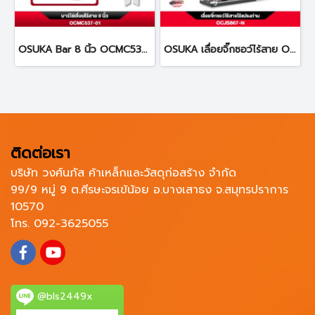
OSUKA Bar 8 นิ้ว OCMC537-01 บาร์เลื่อยโซ่ ที่ใส่โซ่
OSUKA เลื่อยจิ๊กซอว์ไร้สาย OCJS867-N 20V
ติดต่อเรา
บริษัท วงศ์นภัส ค้าเหล็กและวัสดุก่อสร้าง จำกัด
99/9 หมู่ 9 ต.ศีรษะจรเข้น้อย อ.บางเสาธง จ.สมุทรปราการ
10570
โทร. 092-3625055
@bls2449x