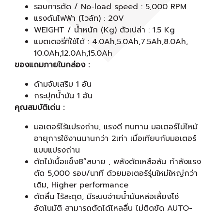
รอบการตัด / No-load speed : 5,000 RPM
แรงดันไฟฟ้า (โวล์ท) : 20V
WEIGHT / น้ำหนัก (Kg) ตัวเปล่า : 1.5 Kg
แบตเตอรี่ที่ใช้ได้ : 4.0Ah,5.0Ah,7.5Ah,8.0Ah,
10.0Ah,12.0Ah,15.0Ah
ของแถมภายในกล่อง :
ด้ามจับเสริม 1 อัน
กระปุกน้ำมัน 1 อัน
คุณสมบัติเด่น :
มอเตอร์ไร้แปรงถ่าน, แรงดี ทนทาน มอเตอร์ไม่ไหม้
อายุการใช้งานนานกว่า 2เท่า เมื่อเทียบกับมอเตอร์
แบบแปรงถ่าน
ตัดไม้เนื้อแข็ง8”สบาย , พลังตัดเหลือล้น กำลังแรง
ตัด 5,000 รอบ/นาที ด้วยมอเตอร์รุ่นใหม่ใหญ่กว่า
เดิม, Higher performance
ตัดลื่น ไร้สะดุด, มีระบบจ่ายน้ำมันหล่อเลี้ยงโซ่
อัตโนมัติ สามารถตัดได้ไหลลื่น ไม่ติดขัด AUTO-