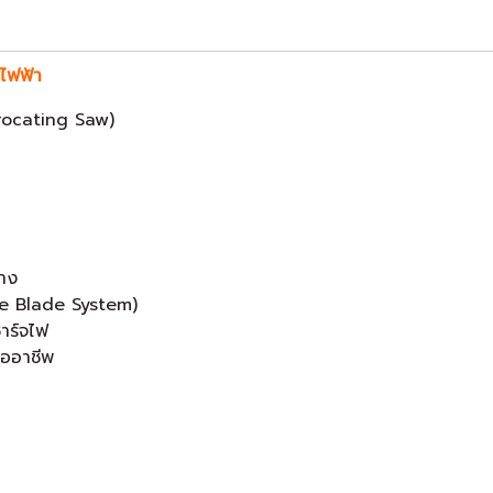
ยไฟฟ้า
procating Saw)
บาง
ase Blade System)
ชาร์จไฟ
ืออาชีพ