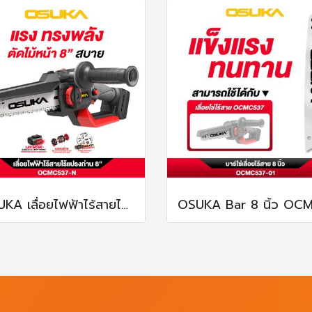
OSUKA เลื่อยไฟฟ้าไร้สายไร้แปรงถ่าน 8 นิ้ว OCMC537-N 20V