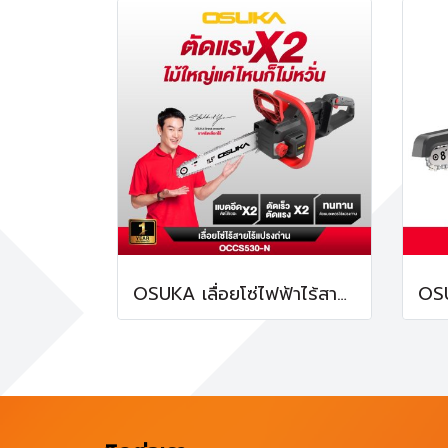
OSUKA เลื่อยโซ่ไฟฟ้าไร้สายไร้แปรงถ่าน 40V OCCS530-N