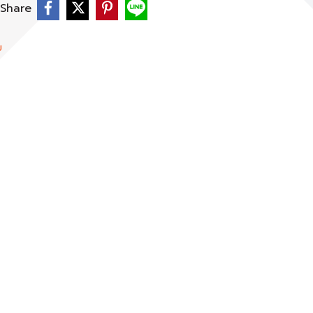
Share
ย