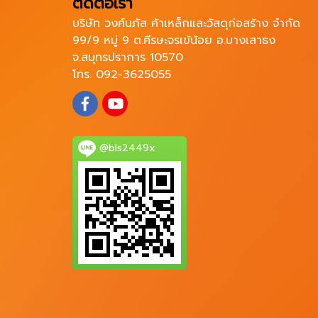
ติดต่อเรา
บริษัท วงศ์นภัส ค้าเหล็กและวัสดุก่อสร้าง จำกัด
99/9 หมู่ 9 ต.ศีรษะจรเข้น้อย อ.บางเสาธง
จ.สมุทรปราการ 10570
โทร. 092-3625055
@bls2449x