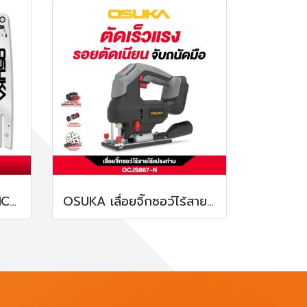
OSUKA Bar 8 นิ้ว OCMC537-01 บาร์เลื่อยโซ่ ที่ใส่โซ่
OSUKA เลื่อยจิ๊กซอว์ไร้สาย OCJS867-N 20V