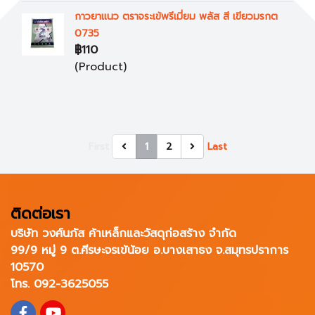
กาวยาแนว ตราจระเข้พรีเมี่ยม พลัส สี เขียวมรกต
0735
฿110
(Product)
First
1
2
Last
ติดต่อเรา
บริษัท วงศ์นภัส ค้าเหล็กและวัสดุก่อสร้าง จำกัด
99/9 หมู่ 9 ต.ศีรษะจรเข้น้อย อ.บางเสาธง จ.สมุทรปราการ
10570
โทร. 092-3625055