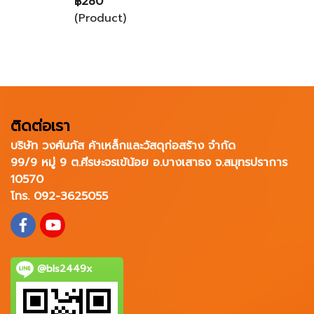
฿280
(Product)
ติดต่อเรา
บริษัท วงศ์นภัส ค้าเหล็กและวัสดุก่อสร้าง จำกัด
99/9 หมู่ 9 ต.ศีรษะจรเข้น้อย อ.บางเสาธง จ.สมุทรปราการ
10570
โทร. 092-3625055
@bls2449x