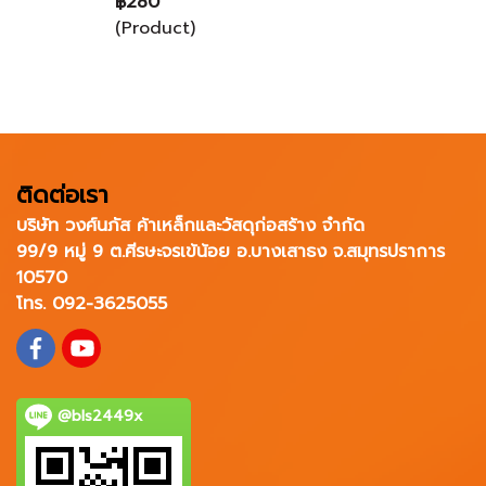
฿280
(Product)
ติดต่อเรา
บริษัท วงศ์นภัส ค้าเหล็กและวัสดุก่อสร้าง จำกัด
99/9 หมู่ 9 ต.ศีรษะจรเข้น้อย อ.บางเสาธง จ.สมุทรปราการ
10570
โทร. 092-3625055
@bls2449x