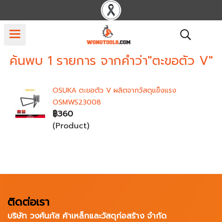
ค้นพบ 1 รายการ จากคำว่า"ตะขอตัว V"
OSUKA ตะขอตัว V ผลิตจากวัสดุแข็งแรง
OSMWS23008
฿360
(Product)
ติดต่อเรา
บริษัท วงศ์นภัส ค้าเหล็กและวัสดุก่อสร้าง จำกัด