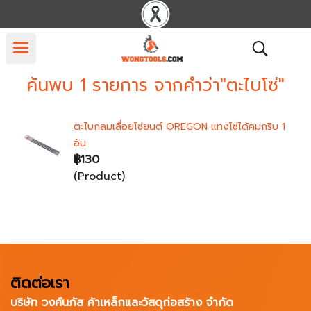
ค้นพบ 1 รายการ จากคำว่า"ตะไบโซ่"
ตะไบกลมเลื่อยโซ่ยนต์ OREGON แทงโซ่ได้คมกริบ 1
อัน
฿130
(Product)
ติดต่อเรา
บริษัท วงศ์นภัส ค้าเหล็กและวัสดุก่อสร้าง จำกัด