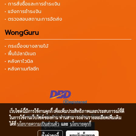
• การสั่งซื้อและการชำระเงิน
• แจ้งการชำระเงิน
• ตรวจสอบสถานะการจัดส่ง
WongGuru
• กระเบื้องยางลายไม้
• พื้นไม้ลามิเนต
• หลังคาไวนิล
• หลังคาเมทัลชีท
เว็บไซต์นี้มีการใช้งานคุกกี้ เพื่อเพิ่มประสิทธิภาพและประสบการณ์ที่ดี
Copyright by เครื่องมือช่าง ราคาถูก Wongtools
ในการใช้งานเว็บไซต์ของท่าน ท่านสามารถอ่านรายละเอียดเพิ่มเติม
ได้ที่
นโยบายความเป็นส่วนตัว
และ
นโยบายคุกกี้
ผู้เข้าชมทั้งหมด
20,553,401
ตั้งค่าคุกกี้
ยอมรับทั้งหมด