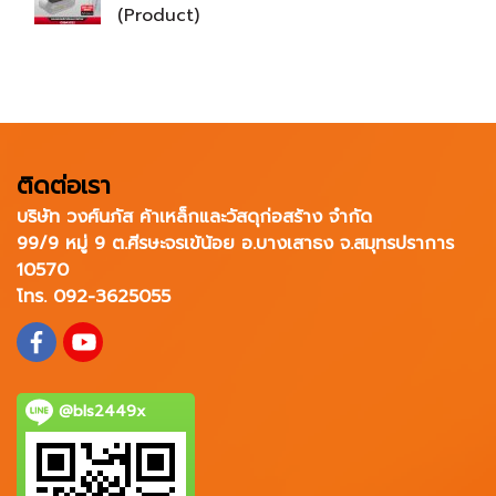
(Product)
ติดต่อเรา
บริษัท วงศ์นภัส ค้าเหล็กและวัสดุก่อสร้าง จำกัด
99/9 หมู่ 9 ต.ศีรษะจรเข้น้อย อ.บางเสาธง จ.สมุทรปราการ
10570
โทร. 092-3625055
@bls2449x