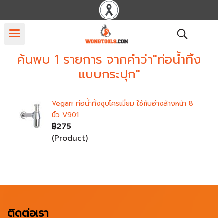
ค้นพบ 1 รายการ จากคำว่า"ท่อน้ำทิ้ง
แบบกระปุก"
Vegarr ท่อน้ำทิ้งชุบโครเมี่ยม ใช้กับอ่างล้างหน้า 8
นิ้ว V901
฿275
(Product)
ติดต่อเรา