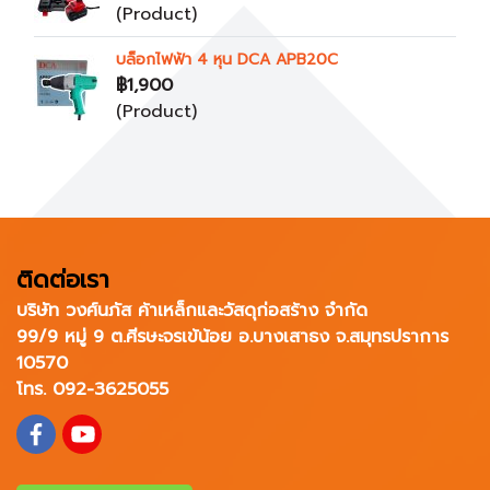
(Product)
บล็อกไฟฟ้า 4 หุน DCA APB20C
฿1,900
(Product)
ติดต่อเรา
บริษัท วงศ์นภัส ค้าเหล็กและวัสดุก่อสร้าง จำกัด
99/9 หมู่ 9 ต.ศีรษะจรเข้น้อย อ.บางเสาธง จ.สมุทรปราการ
10570
โทร. 092-3625055