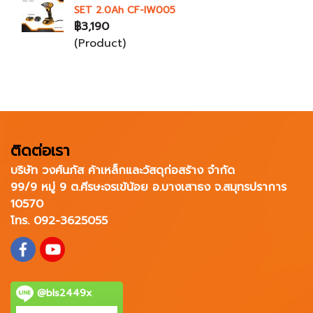
SET 2.0Ah CF-IW005
฿3,190
(Product)
ติดต่อเรา
บริษัท วงศ์นภัส ค้าเหล็กและวัสดุก่อสร้าง จำกัด
99/9 หมู่ 9 ต.ศีรษะจรเข้น้อย อ.บางเสาธง จ.สมุทรปราการ
10570
โทร. 092-3625055
@bls2449x