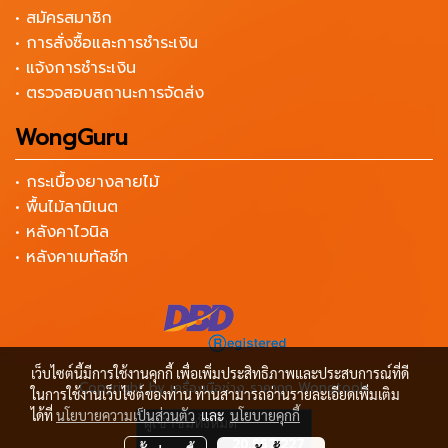
• สมัครสมาชิก
• การสั่งซื้อและการชำระเงิน
• แจ้งการชำระเงิน
• ตรวจสอบสถานะการจัดส่ง
WongGuru
• กระเบื้องยางลายไม้
• พื้นไม้ลามิเนต
• หลังคาไวนิล
• หลังคาเมทัลชีท
เว็บไซต์นี้มีการใช้งานคุกกี้ เพื่อเพิ่มประสิทธิภาพและประสบการณ์ที่ดี
Copyright by เครื่องมือช่าง ราคาถูก Wongtools
ในการใช้งานเว็บไซต์ของท่าน ท่านสามารถอ่านรายละเอียดเพิ่มเติม
ได้ที่
นโยบายความเป็นส่วนตัว
และ
นโยบายคุกกี้
ผู้เข้าชมทั้งหมด
20,557,227