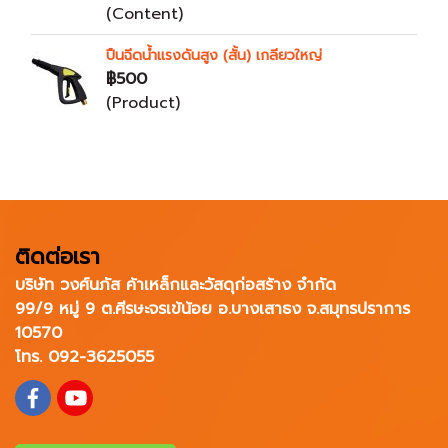
(Content)
ปืนฉีดน้ำแรงดันสูง (สั้น) เกลียวใหญ่
฿500
(Product)
ติดต่อเรา
บริษัท วงศ์นภัส ค้าเหล็กและวัสดุก่อสร้าง จำกัด
99/9 หมู่ 9 ต.ศีรษะจรเข้น้อย อ.บางเสาธง จ.สมุทรปราการ
10570
โทร. 092-3625055