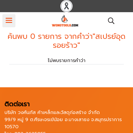
ค้นพบ 0 รายการ จากคำว่า"สเปรย์อุด
รอยร้าว"
ไม่พบรายการคำว่า
ติดต่อเรา
บริษัท วงศ์นภัส ค้าเหล็กและวัสดุก่อสร้าง จำกัด
99/9 หมู่ 9 ต.ศีรษะจรเข้น้อย อ.บางเสาธง จ.สมุทรปราการ
10570