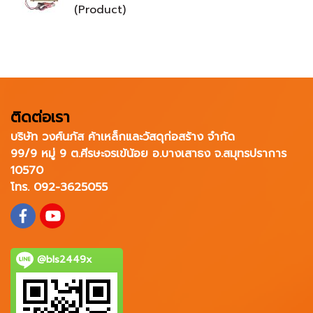
(Product)
ติดต่อเรา
บริษัท วงศ์นภัส ค้าเหล็กและวัสดุก่อสร้าง จำกัด
99/9 หมู่ 9 ต.ศีรษะจรเข้น้อย อ.บางเสาธง จ.สมุทรปราการ
10570
โทร. 092-3625055
@bls2449x