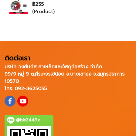
฿255
(Product)
ติดต่อเรา
บริษัท วงศ์นภัส ค้าเหล็กและวัสดุก่อสร้าง จำกัด
99/9 หมู่ 9 ต.ศีรษะจรเข้น้อย อ.บางเสาธง จ.สมุทรปราการ
10570
โทร. 092-3625055
@bls2449x