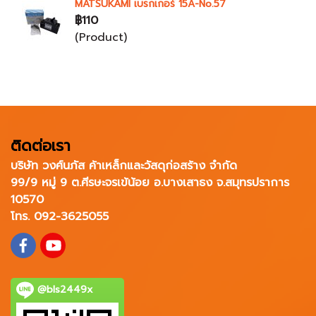
MATSUKAMI เบรกเกอร์ 15A-No.57
฿110
(Product)
ติดต่อเรา
บริษัท วงศ์นภัส ค้าเหล็กและวัสดุก่อสร้าง จำกัด
99/9 หมู่ 9 ต.ศีรษะจรเข้น้อย อ.บางเสาธง จ.สมุทรปราการ
10570
โทร. 092-3625055
@bls2449x