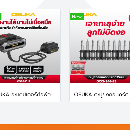
New
OSUKA อะแดปเตอร์ต่อพ่วงแบตเตอรี่คาดเอว ยาว 1.2 เมตร OSBA5019