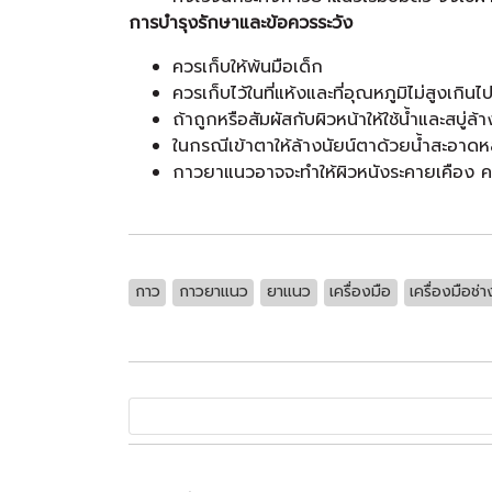
การบำรุงรักษาและข้อควรระวัง
ควรเก็บให้พ้นมือเด็ก
ควรเก็บไว้ในที่แห้งและที่อุณหภูมิไม่สูงเก
ถ้าถูกหรือสัมผัสกับผิวหน้าให้ใช้น้ำและสบู
ในกรณีเข้าตาให้ล้างนัยน์ตาด้วยน้ำสะอาดห
กาวยาแนวอาจจะทำให้ผิวหนังระคายเคือง ควร
กาว
กาวยาแนว
ยาแนว
เครื่องมือ
เครื่องมือช่า