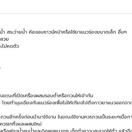
น้ำ สระว่ายน้ำ ห้องอบซาวน์หน้าหรือใช้ยาแนวร่องขนาดเล็ก อื่นๆ
นวสวย
ละไม่หดตัว
ก
ะที่เปิดเครื่องผสมรอบต่ำหรือกวนให้เข้ากัน
อง โดยทํามุมเฉียงกับแนวร่องเพื่อไม่ให้เกียงไปดึงกาวยาแนวออก
 และกวนอีกครั้งก่อนนำมาใช้งาน ในขณะใช้งานควรกวนเป็นระยะๆเมื่อก
 ควรเททิ้งและผสมใหม่
้าหรือฟองนํ้าชุบนํ้าและบิดพอหมาดๆ เช็ดทําความสะอาดให้ทั่ว แล้วจึงใช