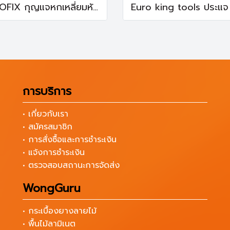
COOFIX กุญแจหกเหลี่ยมหัวท๊อกซ์ 9 ตัวชุด รุ่น CFH-D02001-2
การบริการ
• เกี่ยวกับเรา
• สมัครสมาชิก
• การสั่งซื้อและการชำระเงิน
• แจ้งการชำระเงิน
• ตรวจสอบสถานะการจัดส่ง
WongGuru
• กระเบื้องยางลายไม้
• พื้นไม้ลามิเนต