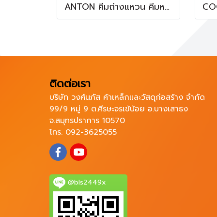
ANTON คีมถ่างแหวน คีมหนีบ คีมถ่าง 7 นิ้ว 4 ชิ้น AT-2807
ติดต่อเรา
บริษัท วงศ์นภัส ค้าเหล็กและวัสดุก่อสร้าง จำกัด
99/9 หมู่ 9 ต.ศีรษะจรเข้น้อย อ.บางเสาธง
จ.สมุทรปราการ 10570
โทร. 092-3625055
@bls2449x