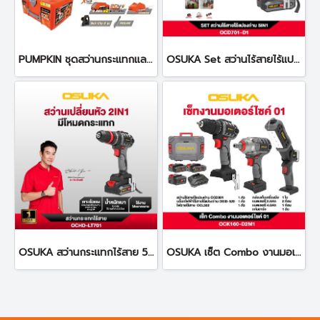
PUMPKIN ชุดสว่านกระแทกและไขควงกระแทกไร้สาย Compact ไร้แปรงถ่าน 20V Li-ion INF-IMDID-202CK-X20
OSUKA Set สว่านไร้สายไร้แปรงถ่าน 5in1 OCD701A-D1
OSUKA สว่านกระแทกไร้สาย 5IN1 20v OCHD-LT701-D1
OSUKA เซ็ต Combo งานมอเตอร์ไซค์ 01 OCK160-D2M1