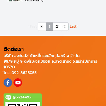
First
1
2
Last
ติดต่อเรา
บริษัท วงศ์นภัส ค้าเหล็กและวัสดุก่อสร้าง จำกัด
99/9 หมู่ 9 ต.ศีรษะจรเข้น้อย อ.บางเสาธง จ.สมุทรปราการ
10570
โทร. 092-3625055
@bls2449x